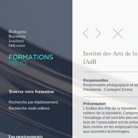
Horlogerie
Bijouterie
Joaillerie
Orfèvrerie
Institut des Arts de la
IAdB
Responsables
Responsable pédagogique et adm
Présidente : Cantegrel Emma
Trouvez votre formation
Recherche par établissement
Présentation
Recherche multi-critères
L’Institut des Arts de la bijouterie
métiers de la bijouterie. Certai
l’émaillage d’art sont très peu e
buts de l’association est de prése
faire revivre en les employant d
aux nouvelles technologies.
Les enseignements