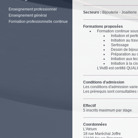
Enseignement professionnel
Secteurs :
Bijouterie - Joaillerie
Enseignement général
Formation professionnelle continue
Formations proposées
Formation continue sous
Initiation et pe
Initiation au tra
Sertissage
Dessin de bijou
Préparation au 
Initiation aux t
Initiation à la ci
L'IAdB est certifié QUALI
Conditions d'admission
Les conditions d'admission varie
Les prérequis sont consultables su
Effectif
5 inscrits maximum par stage.
Coordonnées
L'Atrium
18 rue Maréchal Joffre