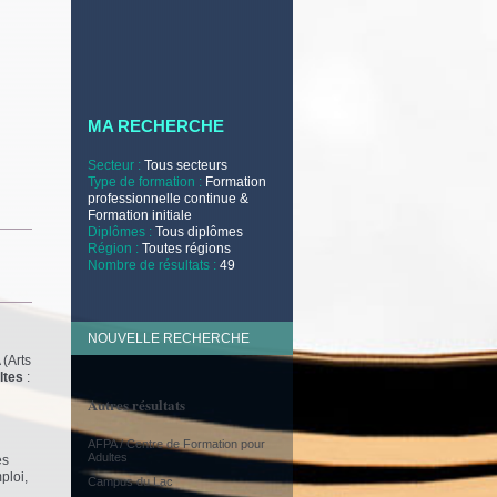
MA RECHERCHE
Secteur :
Tous secteurs
Type de formation :
Formation
professionnelle continue &
Formation initiale
Diplômes :
Tous diplômes
Région :
Toutes régions
Nombre de résultats :
49
NOUVELLE RECHERCHE
 (Arts
ltes
:
Autres résultats
AFPA / Centre de Formation pour
Adultes
es
ploi,
Campus du Lac