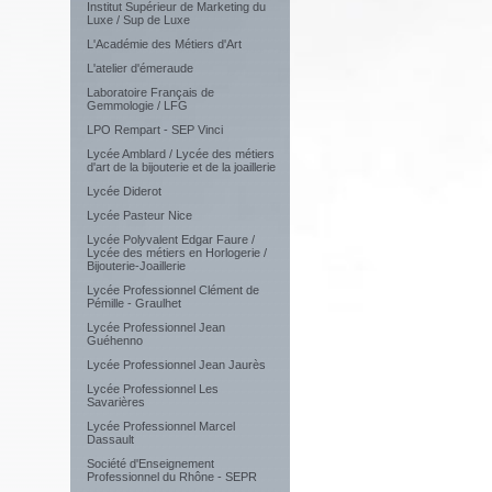
Institut Supérieur de Marketing du
Luxe / Sup de Luxe
L'Académie des Métiers d'Art
L'atelier d'émeraude
Laboratoire Français de
Gemmologie / LFG
LPO Rempart - SEP Vinci
Lycée Amblard / Lycée des métiers
d'art de la bijouterie et de la joaillerie
Lycée Diderot
Lycée Pasteur Nice
Lycée Polyvalent Edgar Faure /
Lycée des métiers en Horlogerie /
Bijouterie-Joaillerie
Lycée Professionnel Clément de
Pémille - Graulhet
Lycée Professionnel Jean
Guéhenno
Lycée Professionnel Jean Jaurès
Lycée Professionnel Les
Savarières
Lycée Professionnel Marcel
Dassault
Société d'Enseignement
Professionnel du Rhône - SEPR