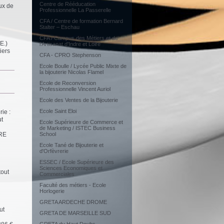
Centre de Rééducation
ux de
Professionnelle La Passerelle
CFA / Centre de formation Bernard
Stalter – Eschau
CFA / Campus des Métiers et de
E.)
l'Artisanat d'Indre et Loire
iers
CFA - CPRO Stephenson
Ecole Boulle / Lycée Public Mixte de
la bijouterie Nicolas Flamel
Ecole de Reconversion
Professionnelle Vincent Auriol
Ecole des Ventes de la Bijouterie
Ecole Saint Eloi
rie :
ut
Ecole Supérieure de Commerce et
de Marketing / ISTEC Business
IRE
School
Ecole Tané de Bijouterie et
d'Orfèvrerie
ESSEC / Ecole Supérieure des
Sciences Economiques et
tout
Commerciales
Faculté des métiers - Ecole
Horlogerie
GRETA ARDECHE DROME
ut
GRETA DE MARSEILLE SUD