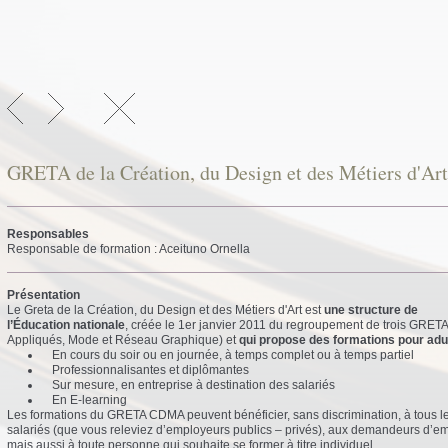
GRETA de la Création, du Design et des Métiers d'Art
Responsables
Responsable de formation : Aceituno Ornella
Présentation
Le Greta de la Création, du Design et des Métiers d'Art est
une structure de
l’Éducation nationale
, créée le 1er janvier 2011 du regroupement de trois GRETA
Appliqués, Mode et Réseau Graphique) et
qui propose des formations pour adu
En cours du soir ou en journée, à temps complet ou à temps partiel
Professionnalisantes et diplômantes
Sur mesure, en entreprise à destination des salariés
En E-learning
Les formations du GRETA CDMA peuvent bénéficier, sans discrimination, à tous l
salariés (que vous releviez d’employeurs publics – privés), aux demandeurs d’em
mais aussi à toute personne qui souhaite se former à titre individuel.