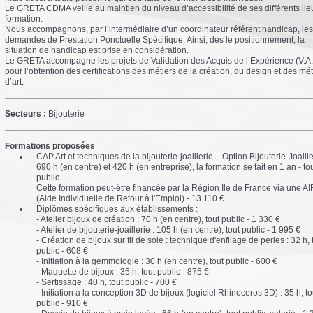
Le GRETA CDMA veille au maintien du niveau d’accessibilité de ses différents lie
formation.
Nous accompagnons, par l’intermédiaire d’un coordinateur référent handicap, les
demandes de Prestation Ponctuelle Spécifique. Ainsi, dès le positionnement, la
situation de handicap est prise en considération.
Le GRETA accompagne les projets de Validation des Acquis de l’Expérience (V.A.
pour l’obtention des certifications des métiers de la création, du design et des mét
d’art.
Secteurs :
Bijouterie
Formations proposées
CAP Art et techniques de la bijouterie-joaillerie – Option Bijouterie-Joaille
690 h (en centre) et 420 h (en entreprise), la formation se fait en 1 an - to
public.
Cette formation peut-être financée par la Région Ile de France via une A
(Aide Individuelle de Retour à l'Emploi) - 13 110 €
Diplômes spécifiques aux établissements :
- Atelier bijoux de création : 70 h (en centre), tout public - 1 330 €
- Atelier de bijouterie-joaillerie : 105 h (en centre), tout public - 1 995 €
- Création de bijoux sur fil de soie : technique d'enfilage de perles : 32 h, 
public - 608 €
- Initiation à la gemmologie : 30 h (en centre), tout public - 600 €
- Maquette de bijoux : 35 h, tout public - 875 €
- Sertissage : 40 h, tout public - 700 €
- Initiation à la conception 3D de bijoux (logiciel Rhinoceros 3D) : 35 h, to
public - 910 €