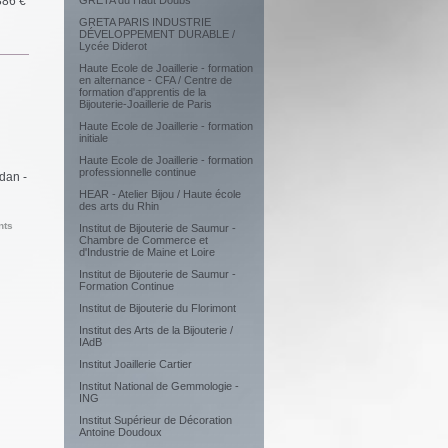
386 €
GRETA du Haut Doubs
GRETA PARIS INDUSTRIE
DÉVELOPPEMENT DURABLE /
Lycée Diderot
Haute Ecole de Joaillerie - formation
en alternance - CFA / Centre de
formation d'apprentis de la
Bijouterie-Joaillerie de Paris
Haute Ecole de Joaillerie - formation
initiale
Haute Ecole de Joaillerie - formation
professionnelle continue
dan -
HEAR - Atelier Bijou / Haute école
des arts du Rhin
nts
Institut de Bijouterie de Saumur -
Chambre de Commerce et
d'Industrie de Maine et Loire
Institut de Bijouterie de Saumur -
Formation Continue
Institut de Bijouterie du Florimont
Institut des Arts de la Bijouterie /
IAdB
Institut Joaillerie Cartier
Institut National de Gemmologie -
ING
Institut Supérieur de Décoration
Antoine Doudoux