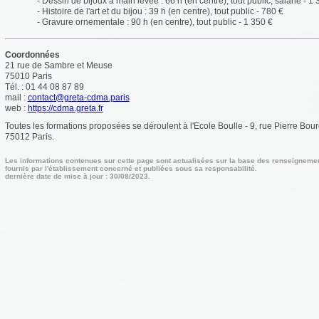
- Dessin de bijoux à main levée : 66 h (en centre), tout public, salarié - 1 
- Histoire de l'art et du bijou : 39 h (en centre), tout public - 780 €
- Gravure ornementale : 90 h (en centre), tout public - 1 350 €
Coordonnées
21 rue de Sambre et Meuse
75010
Paris
Tél. : 01 44 08 87 89
mail :
contact@greta-cdma.paris
web :
https://cdma.greta.fr
Toutes les formations proposées se déroulent à l'Ecole Boulle - 9, rue Pierre Bour
75012 Paris.
Les informations contenues sur cette page sont actualisées sur la base des renseigneme
fournis par l'établissement concerné et publiées sous sa responsabilité.
dernière date de mise à jour : 30/08/2023.