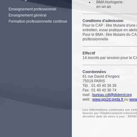
BMA Horlogerie :
en un an
Enseignement professionnel
Enseignement général
Conditions d'admission
Formation professionnelle continue
Pour le CAP : être titulaire d'une 
entretien, essai pratique en ateli
Pour le BMA : être titulaire du 
professionnelle
Effectif
14 inscrits par session pour le 
Coordonnées
61 rue David d'Angers
75019
PARIS
Tél. : 01 40 40 36 36
Fax : 01 40 40 36 74
mail :
bureau.cdt@diderot.org
web :
www.gpi2d.greta.fr
ou
www.
Les informations contenues sur cet
fournis par l'établissement concerné
dernière date de mise à jour : 30/08