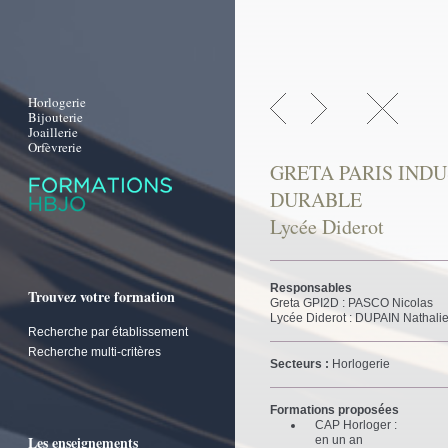
Horlogerie
Bijouterie
Joaillerie
Orfèvrerie
GRETA PARIS IND
DURABLE
Lycée Diderot
Responsables
Trouvez votre formation
Greta GPI2D : PASCO Nicolas
Lycée Diderot : DUPAIN Nathali
Recherche par établissement
Recherche multi-critères
Secteurs :
Horlogerie
Formations proposées
CAP Horloger :
Les enseignements
en un an