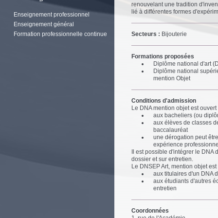
renouvelant une tradition d'inven
lié à différentes formes d'expéri
Enseignement professionnel
Enseignement général
Formation professionnelle continue
Secteurs :
Bijouterie
Formations proposées
Diplôme national d'art 
Diplôme national supéri
mention Objet
Conditions d'admission
Le DNA mention objet est ouvert
aux bacheliers (ou dipl
aux élèves de classes de
baccalauréat
une dérogation peut être
expérience professionnel
Il est possible d'intégrer le DNA
dossier et sur entretien.
Le DNSEP Art, mention objet est 
aux titulaires d'un DNA 
aux étudiants d'autres é
entretien
Coordonnées