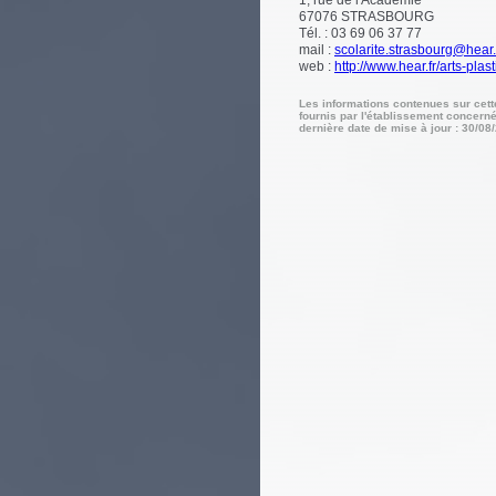
1, rue de l'Académie
67076
STRASBOURG
Tél. : 03 69 06 37 77
mail :
scolarite.strasbourg@hear.
web :
http://www.hear.fr/arts-plast
Les informations contenues sur cet
fournis par l'établissement concerné
dernière date de mise à jour : 30/08