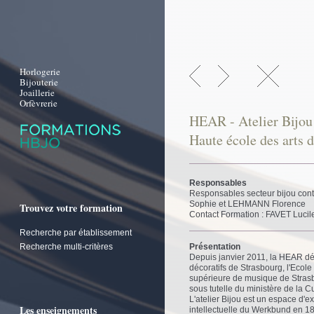
Horlogerie
Bijouterie
Joaillerie
Orfèvrerie
HEAR - Atelier Bijou
Haute école des arts 
Responsables
Responsables secteur bijou con
Sophie et LEHMANN Florence
Trouvez votre formation
Contact Formation : FAVET Lucil
Recherche par établissement
Recherche multi-critères
Présentation
Depuis janvier 2011, la HEAR dé
décoratifs de Strasbourg, l'Ecol
supérieure de musique de Strasb
sous tutelle du ministère de la Cu
L'atelier Bijou est un espace d'
Les enseignements
intellectuelle du Werkbund en 189