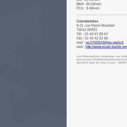
BMA : 60 élèves
FCIL : 6 élèves
Coordonnées
9-21, rue Pierre Bourdan
75012
PARIS
Tél. : 01 44 67 69 67
Fax : 01 43 42 22 66
mail :
ce.0750523l@ac-paris.fr
web :
http://www.ecole-boulle.or
Les informations contenues sur cet
fournis par l'établissement concerné
dernière date de mise à jour : 04/09