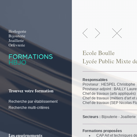
Horlogerie
Bijouterie
Joaillerie
Orfèvrerie
Ecole Boulle
Lycée Public Mixte de
Responsables
Proviseur : HESPEL Christophe
Proviseur-adjoint : BAILLY Laure
Trouvez votre formation
Chef de travaux (arts appliqués)
Chef de travaux (métiers d'art e
Recherche par établissement
Chef de travaux (SEP Nicolas F
Recherche multi-critères
Secteurs :
Bijouterie - Joaillerie
Formations proposées
Les enseignements
CAP Art et techniques de l