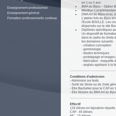
en 1 ou 2 ans
BMA du Bijou – Option Bi
Enseignement professionnel
Mention Complémentaire 
Enseignement général
DMA Art du Bijou et du J
Formation professionnelle continue
L'atelier Arts du Bijou e
l'Ecole BOULLE. Les cou
dispensés sur le site B
Diplômes spécifiques au
Un dispositif de formati
dans le cadre du Greta d
les domaines suivants :
- création-conception
- gemmologie
- études techniques
- prototypage et images
- fabrication : maquette à
- anglais appliqué à la bi
Conditions d'admission
- Admission sur tests
- Sortir de 3ème ou de 2nde gén
- Etre Bachelier pour le CAP en 
- Etre titulaire du BMA Art du Bij
Effectif
126 élèves en bijouterie répartis
CAP : 45 élèves
MC : 15 élèves