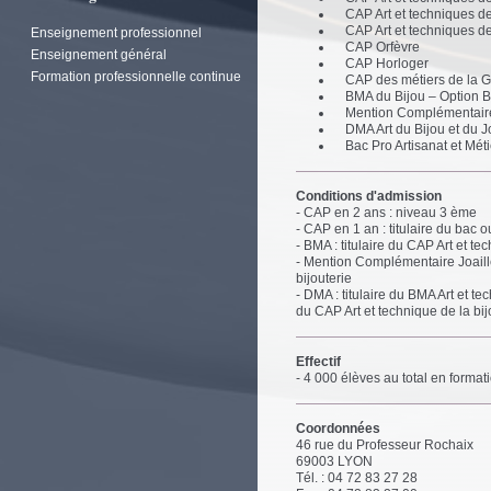
CAP Art et techniques de 
CAP Art et techniques de 
Enseignement professionnel
CAP Orfèvre
Enseignement général
CAP Horloger
Formation professionnelle continue
CAP des métiers de la 
BMA du Bijou – Option Bi
Mention Complémentaire 
DMA Art du Bijou et du 
Bac Pro Artisanat et Méti
Conditions d'admission
- CAP en 2 ans : niveau 3 ème
- CAP en 1 an : titulaire du bac 
- BMA : titulaire du CAP Art et te
- Mention Complémentaire Joailler
bijouterie
- DMA : titulaire du BMA Art et t
du CAP Art et technique de la bij
Effectif
- 4 000 élèves au total en format
Coordonnées
46 rue du Professeur Rochaix
69003
LYON
Tél. : 04 72 83 27 28