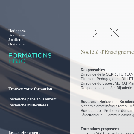
Horlogerie
Bijouterie
Joaillerie
Orfèvrerie
Société d'Enseigneme
Responsables
Directrice de la SEPR : FURLAN
Directeur Pédagogique : BILLET
Directrice du Lycée : MURAT Ma
Trouvez votre formation
Responsable du pôle Bijouterie
Recherche par établissement
Secteurs :
Horlogerie - Bijouterie
Recherche multi-critères
Métiers d'art et métiers rares - 
Bureautique - Prothèses dentair
l'électronique - Communication g
Formations proposées
Les enseignements
CAP Art et techniques de 