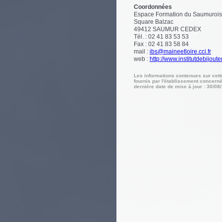
Coordonnées
Espace Formation du Saumurois
Square Balzac
49412
SAUMUR CEDEX
Tél. : 02 41 83 53 53
Fax : 02 41 83 58 84
mail :
ibs@maineetloire.cci.fr
web :
http://www.institutdebijouter
Les informations contenues sur cet
fournis par l'établissement concerné
dernière date de mise à jour : 30/08