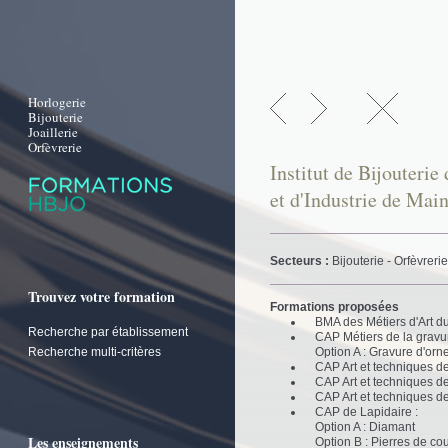
Horlogerie
Bijouterie
Joaillerie
Orfèvrerie
Institut de Bijouter
et d'Industrie de Main
Secteurs :
Bijouterie - Orfèvreri
Trouvez votre formation
Formations proposées
BMA des Métiers d'Art du
Recherche par établissement
CAP Métiers de la gravur
Recherche multi-critères
Option A : Gravure d'or
CAP Art et techniques de 
CAP Art et techniques de 
CAP Art et techniques de 
CAP de Lapidaire :
Option A : Diamant
Les enseignements
Option B : Pierres de co