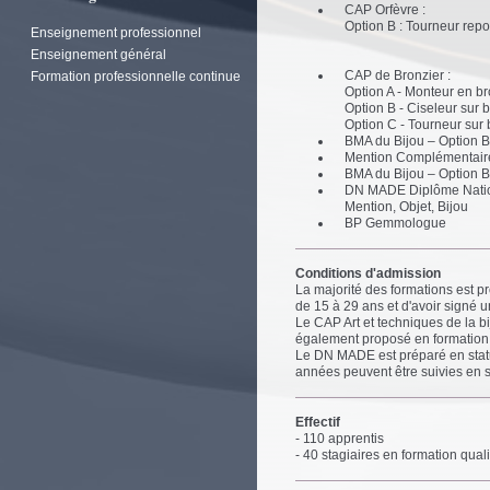
CAP Orfèvre :
Option B : Tourneur repo
Enseignement professionnel
Enseignement général
CAP de Bronzier :
Formation professionnelle continue
Option A - Monteur en b
Option B - Ciseleur sur 
Option C - Tourneur sur
BMA du Bijou – Option Bi
Mention Complémentaire 
BMA du Bijou – Option Bi
DN MADE Diplôme Nationa
Mention, Objet, Bijou
BP Gemmologue
Conditions d'admission
La majorité des formations est 
de 15 à 29 ans et d'avoir signé 
Le CAP Art et techniques de la bij
également proposé en formation q
Le DN MADE est préparé en stat
années peuvent être suivies en s
Effectif
- 110 apprentis
- 40 stagiaires en formation quali