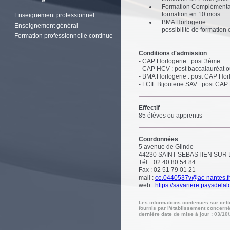
Formation Complémentaire
formation en 10 mois
Enseignement professionnel
BMA Horlogerie :
Enseignement général
possibilité de formation
Formation professionnelle continue
Conditions d'admission
- CAP Horlogerie : post 3ème
- CAP HCV : post baccalauréat o
- BMA Horlogerie : post CAP Horl
- FCIL Bijouterie SAV : post CAP
Effectif
85 élèves ou apprentis
Coordonnées
5 avenue de Glinde
44230
SAINT SEBASTIEN SUR 
Tél. : 02 40 80 54 84
Fax : 02 51 79 01 21
mail :
ce.0440537v@ac-nantes.f
web :
https://savariere.paysdelalo
Les informations contenues sur cet
fournis par l'établissement concerné
dernière date de mise à jour : 03/10