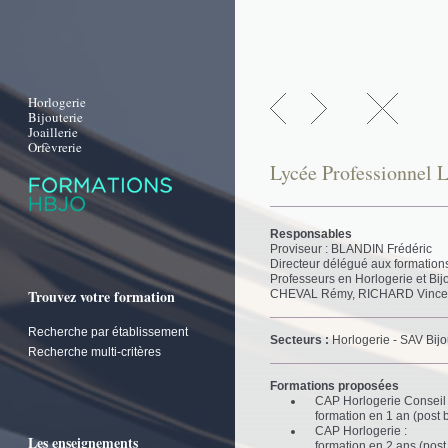
Horlogerie
Bijouterie
Joaillerie
Orfèvrerie
Lycée Professionnel L
Responsables
Proviseur : BLANDIN Frédéric
Directeur délégué aux formatio
Professeurs en Horlogerie et Bi
Trouvez votre formation
CHEVAL Rémy, RICHARD Vince
Recherche par établissement
Secteurs :
Horlogerie - SAV Bijo
Recherche multi-critères
Formations proposées
CAP Horlogerie Conseil 
formation en 1 an (post 
CAP Horlogerie :
Les enseignements
formation en 2 ans (pos